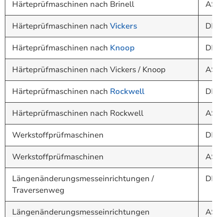
Härteprüfmaschinen nach Brinell
AS
Härteprüfmaschinen nach
Vickers
DI
Härteprüfmaschinen nach
Knoop
DI
Härteprüfmaschinen nach Vickers / Knoop
AS
Härteprüfmaschinen nach
Rockwell
DI
Härteprüfmaschinen nach Rockwell
AS
Werkstoffprüfmaschinen
DI
Werkstoffprüfmaschinen
AS
Längenänderungsmesseinrichtungen /
DI
Traversenweg
Längenänderungsmesseinrichtungen
AS