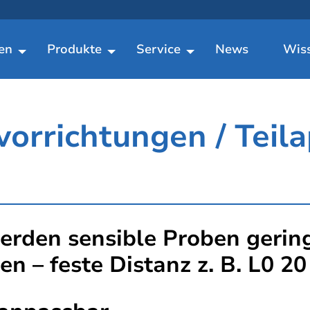
en
Produkte
Service
News
Wis
orrichtungen / Teila
erden sensible Proben gerin
 – feste Distanz z. B. L0 20 |