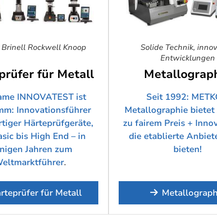
 Brinell Rockwell Knoop
Solide Technik, innov
Entwicklungen
prüfer für Metall
Metallograp
ame INNOVATEST ist
Seit 1992: MET
m: Innovationsführer
Metallographie bietet 
tiger Härteprüfgeräte,
zu fairem Preis + Inno
sic bis High End – in
die etablierte Anbiet
nigen Jahren zum
bieten!
eltmarktführer
.
rteprüfer für Metall
Metallograph