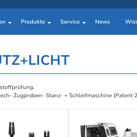
en
Produkte
Service
News
Wis
ÜTZ+LICHT
kstoffprüfung.
ech- Zugproben- Stanz- + Schleifmaschine (Patent 