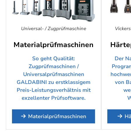
Universal- / Zugprüfmaschine
Vickers
Materialprüfmaschinen
Härte
So geht Qualität:
Der N
Zugprüfmaschinen /
Program
Universalprüfmaschinen
hochwer
GALDABINI zu erstklassigem
von Ba
Preis-Leistungsverhältnis mit
we
exzellenter Prüfsoftware.
W
Materialprüfmaschinen
Hä