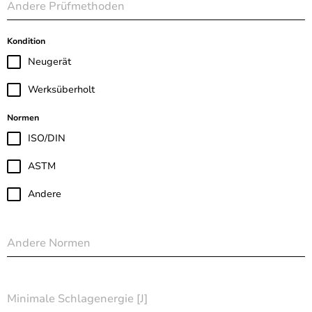
Andere Prüfmethoden
Kondition
Neugerät
Werksüberholt
Normen
ISO/DIN
ASTM
Andere
Andere Normen
Minimale Schlagenergie [J]