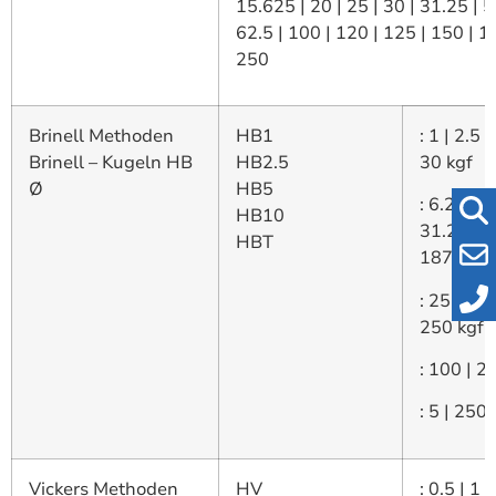
15.625 | 20 | 25 | 30 | 31.25 | 5
62.5 | 100 | 120 | 125 | 150 | 1
250
Brinell Methoden
HB1
: 1 | 2.5 |
Brinell – Kugeln HB
HB2.5
30 kgf
Ø
HB5
: 6.25 | 
HB10
31.25 | 6
HBT
187.5 kg
: 25 | 62.
250 kgf
: 100 | 2
: 5 | 250 
Vickers Methoden
HV
: 0.5 | 1 |