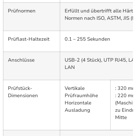
Prüfnormen
Erfüllt und übertrifft alle Härt
Normen nach ISO, ASTM, JIS (
Prüflast-Haltezeit
0.1 – 255 Sekunden
Anschlüsse
USB-2 (4 Stück), UTP RJ45, LA
LAN
Prüfstück-
Vertikale
: 320 m
Dimensionen
Prüfraumhöhe
: 220 m
Horizontale
(Maschin
Ausladung
zu Eindr
Mitte