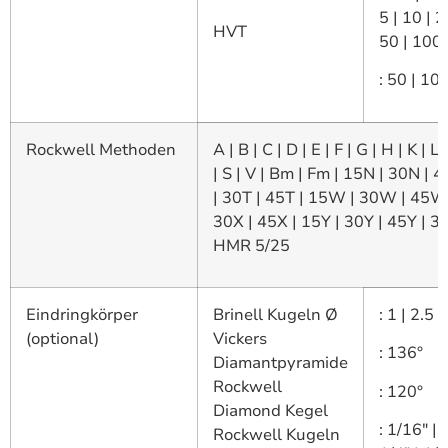
5 | 10 | 2
HVT
50 | 100 
: 50 | 10
Rockwell Methoden
A | B | C | D | E | F | G | H | K | L 
| S | V | Bm | Fm | 15N | 30N | 
| 30T | 45T | 15W | 30W | 45W 
30X | 45X | 15Y | 30Y | 45Y | 3
HMR 5/25
Eindringkörper
Brinell Kugeln Ø
: 1 | 2.5 |
(optional)
Vickers
: 136°
Diamantpyramide
Rockwell
: 120°
Diamond Kegel
: 1/16″ | 
Rockwell Kugeln