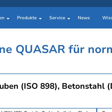
en
Produkte
Service
News
Wis
ine QUASAR für nor
uben (ISO 898), Betonstahl (