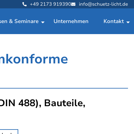
+49 2173 919390
info@schuetz-licht.de
sen & Seminare
Unternehmen
Kontakt
mkonforme
DIN 488), Bauteile,