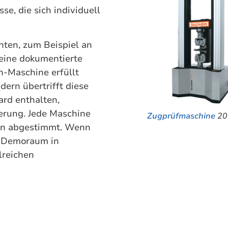
se, die sich individuell
ten, zum Beispiel an
eine dokumentierte
h-Maschine erfüllt
ern übertrifft diese
rd enthalten,
ierung. Jede Maschine
Zugprüfmaschine
200
gen abgestimmt. Wenn
im Demoraum in
lreichen