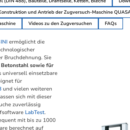
 (DIN 488), Bauteile, Drahtseile, Ketten, Bleche
Down
Konstruktion und Antrieb der Zugversuch-Maschine QUAS
aschine
Videos zu den Zugversuchen
FAQs
INI
ermöglicht die
chnologischer
er Bruchdehnung. Sie
, Betonstahl sowie für
 universell einsetzbare
ignet für
8
und vielen weiteren
ssen sich mit dieser
uche zuverlässig
üfsoftware
LabTest
.
quent mit bis zu 1000
ware berechnet auf