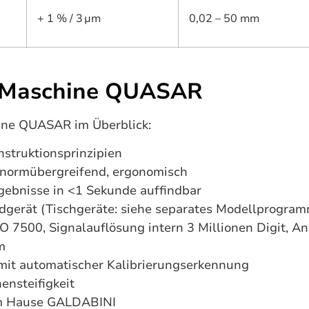
+ 1 % / 3 µm
0,02 – 50 mm
h-Maschine QUASAR
ine QUASAR im Überblick:
struktionsprinzipien
r, normübergreifend, ergonomisch
gebnisse in <1 Sekunde auffindbar
ndgerät (Tischgeräte: siehe separates Modellprogra
 7500, Signalauflösung intern 3 Millionen Digit, A
m
mit automatischer Kalibrierungserkennung
ensteifigkeit
m Hause GALDABINI