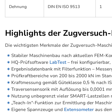
Dehnung
DIN EN ISO 9513
1
Highlights der Zugversuc
Die wichtigsten Merkmale der Zugversuch-Masch
Stabiler Maschinenbau nach aktuellen FEM-Kon
HQ-Prüfsoftware
LabTest
– frei konfigurierba
Ergebnisdatenbank mit Filterfunktion – Messer
Prüfkraftbereiche von 200 bis 2000 kN im Sta
Kraftmessung gemäß Güteklasse 0,5 % nach ISO
Traversensensorik mit Auflösung bis 0,0001 m
Nutzung unbegrenzt vieler SMART-Lastzellen 
„Teach-In“-Funktion zur Ermittlung der Maschin
Eigene Spannzeuge und
Extensometer
aus de