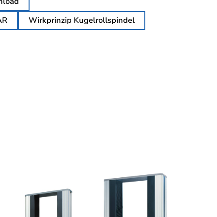
load
AR
Wirkprinzip Kugelrollspindel