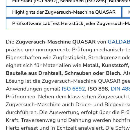
Für Stahl (ISO 6892), Schrauben (ISO 898), Betonstahl
Highlights der Zugversuch-Maschine QUASAR
Prüfsoftware LabTest Herzstück jeder Zugversuch-M
Die
Zugversuch-Maschine QUASAR
von
GALDAB
präzise und normgerechte Prüfung mechanisch-te
Eigenschaften wie Zugfestigkeit, Streckgrenze od
eignet sich für Materialien wie
Metall, Kunststoff
Bauteile aus Drahtseil, Schrauben oder Blech.
Als
Lösung ist die Zugversuch-Maschine QUASAR gee
Anwendungen gemäß
ISO 6892
, ISO 898,
DIN 48
Prüfnormen. Neben dem klassischen Zugversuch la
Zugversuch-Maschine auch Druck- und Biegevers
durchführen. Die Auswertung erfolgt über die Pr
Kraft, Traversenweg und Dehnung werden hochfre
Hertz erfasst und in Echtzeit analysiert. Die Soft