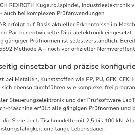
CH REXROTH Kugelrollspindel, Industrieelektronik v
ce – auch bei komplexen Prüfanwendungen
 erfolgt auf Basis aktueller Erkenntnisse im Masc
n Partner entwickelte Digitalelektronik eingesetzt.
ng gängiger Prüfnormen ist selbstverständlich. Bere
92 Methode A – noch vor offizieller Normveröffent
tig einsetzbar und präzise konfiguri
bei Metallen, Kunststoffen wie PP, PU, GFK, CFK, H
 sich ebenso durchführen wie komplexe, frei progr
ler Steuerungselektronik und der Prüfsoftware LabTe
-Maschine erfüllt alle gängigen Prüfnormen und biet
ie Serie auch Tischmodelle mit 2,5 bis 100 kN. Alle
eistungsfähigkeit und lange Lebensdauer.